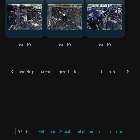
Clover Ruin
Clover Ruin
Clover Ruin
Casa Malpais Archaeological Park
Elden Pueblo
Fotoalbum Websites mit jAlbum erstellen
·
Lizard
9 Bilder